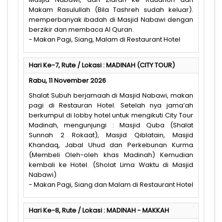
Makam Rasulullah (Bila Tashreh sudah keluar).
memperbanyak ibadah di Masjid Nabawi dengan
berzikir dan membaca Al Quran.
- Makan Pagi, Siang, Malam di Restaurant Hotel
Hari Ke-7, Rute / Lokasi : MADINAH (CITY TOUR)
Rabu, 11 November 2026
Shalat Subuh berjamaah di Masjid Nabawi, makan
pagi di Restauran Hotel. Setelah nya jama’ah
berkumpul di lobby hotel untuk mengikuti City Tour
Madinah, mengunjungi : Masjid Quba (Shalat
Sunnah 2 Rokaat), Masjid Qiblatain, Masjid
Khandaq, Jabal Uhud dan Perkebunan Kurma
(Membeli Oleh-oleh khas Madinah) Kemudian
kembali ke Hotel. (Sholat Lima Waktu di Masjid
Nabawi)
- Makan Pagi, Siang dan Malam di Restaurant Hotel
Hari Ke-8, Rute / Lokasi : MADINAH - MAKKAH