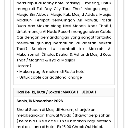
berkumpul di lobby hotel masing – masing, untuk
mengikuti Full Day City Tour Thaif. Mengunjungi :
Masjid Bin Abbas, Masjid Kuk, Masjid Addas, Masjid
Madhun, Tempat penyulingan Air Mawar, Pasar
Buah dan Makan siang Nasi Mandhi Khas Thoif (
Untuk menuju Al Hada Resort menggunakan Cable
Car dengan pemandangan yang sangat fantastic
melewati gunung berbatuan di daerah sekitar
Thaif) Setelah itu kembali ke Makkah Al
Mukarromah (Sholat Dzuhur & Ashar di Masjid Kota
Thaif / Maghrib & Isya di Masjidil
Haram)
- Makan pagi & malam di Resto hotel
- Untuk cable car additonal charge
Hari Ke-12, Rute / Lokasi : MAKKAH - JEDDAH
Senin, 16 November 2026
Sholat Subuh di Masjidil Haram, dilanjutkan
melaksanakan Thawaf Wada ( thawaf perpisahan
) ke m b a l i ke h o t e l u n t u k makan Pagi. setelah
makan siang di hotel, Pk 15.00 Check Out Hotel,