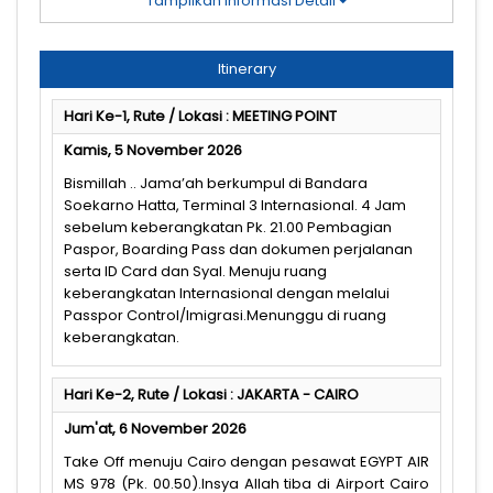
Tampilkan Informasi Detail
Itinerary
Hari Ke-1, Rute / Lokasi : MEETING POINT
Kamis, 5 November 2026
Bismillah .. Jama’ah berkumpul di Bandara
Soekarno Hatta, Terminal 3 Internasional. 4 Jam
sebelum keberangkatan Pk. 21.00 Pembagian
Paspor, Boarding Pass dan dokumen perjalanan
serta ID Card dan Syal. Menuju ruang
keberangkatan Internasional dengan melalui
Passpor Control/Imigrasi.Menunggu di ruang
keberangkatan.
Hari Ke-2, Rute / Lokasi : JAKARTA - CAIRO
Jum'at, 6 November 2026
Take Off menuju Cairo dengan pesawat EGYPT AIR
MS 978 (Pk. 00.50).Insya Allah tiba di Airport Cairo