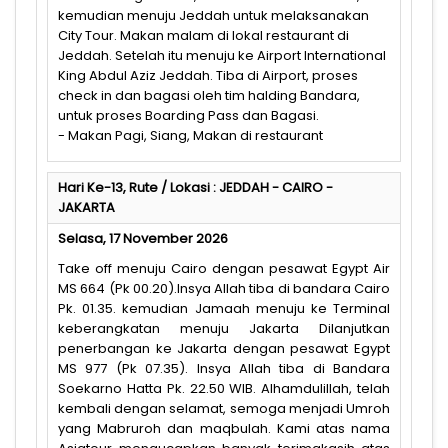
kemudian menuju Jeddah untuk melaksanakan
City Tour. Makan malam di lokal restaurant di
Jeddah. Setelah itu menuju ke Airport International
King Abdul Aziz Jeddah. Tiba di Airport, proses
check in dan bagasi oleh tim halding Bandara,
untuk proses Boarding Pass dan Bagasi.
- Makan Pagi, Siang, Makan di restaurant
Hari Ke-13, Rute / Lokasi : JEDDAH - CAIRO -
JAKARTA
Selasa, 17 November 2026
Take off menuju Cairo dengan pesawat Egypt Air
MS 664 (Pk 00.20).Insya Allah tiba di bandara Cairo
Pk. 01.35. kemudian Jamaah menuju ke Terminal
keberangkatan menuju Jakarta Dilanjutkan
penerbangan ke Jakarta dengan pesawat Egypt
MS 977 (Pk 07.35). Insya Allah tiba di Bandara
Soekarno Hatta Pk. 22.50 WIB. Alhamdulillah, telah
kembali dengan selamat, semoga menjadi Umroh
yang Mabruroh dan maqbulah. Kami atas nama