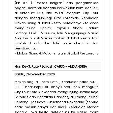
(Pk 07.10). Proses Imigrasi dan pengambilan
bagasi. Bertemu dengan Perwakilan kami dan lalu
di antar ke Bus, kita mulai Program City Tour
dengan mengunjungi Giza Pyramids, kemudian
Makan siang di lokal Resto, setelahnya kita akan
mengunjungi Sphinx, Papyrus Shop, Parfum
Factory, EGYPT Museum, lalu Mengunjungi Masjid
Amr Ibn al ash.Makan malam di lokal Resto, Lalu
jam’ah di antar ke Hotel untuk check in dan
beristiarahat .
- Makan Siang & Makan malam di Lokal Restaurant.
Hari Ke-3, Rute / Lokasi : CAIRO - ALEXANDRIA
Sabtu, 7 November 2026
Makan pagi di Resto Hotel , Kemudian pada pukul
08.00 berkumpul di Lobby Hotel untuk mengikuti
City Tour Kota Alexandria, mengunjungi Istana Raja
Farouk’s dan Montazah Gardens, lalu mengunjungi
Benteng Qait Bay’s, Bibliotheca Alexandria (semua
tidak masuk hanya dari luar). kemudian Makan
siang di lokal Resto. Setelah itu, ke Masjid Imam