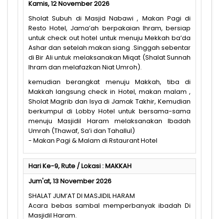
Kamis, 12 November 2026
Sholat Subuh di Masjid Nabawi , Makan Pagi di
Resto Hotel, Jama’ah berpakaian Ihram, bersiap
untuk check out hotel untuk menuju Mekkah ba’da
Ashar dan setelah makan siang .Singgah sebentar
di Bir Ali untuk melaksanakan Miqat (Shalat Sunnah
Ihram dan melafazkan Niat Umroh).
kemudian berangkat menuju Makkah, tiba di
Makkah langsung check in Hotel, makan malam ,
Sholat Magrib dan Isya di Jamak Takhir, Kemudian
berkumpul di Lobby Hotel untuk bersama-sama
menuju Masjidil Haram melaksanakan Ibadah
Umrah (Thawaf, Sa’i dan Tahallul)
- Makan Pagi & Malam di Rstaurant Hotel
Hari Ke-9, Rute / Lokasi : MAKKAH
Jum'at, 13 November 2026
SHALAT JUM’AT DI MASJIDIL HARAM
Acara bebas sambal memperbanyak ibadah Di
Masjidil Haram.