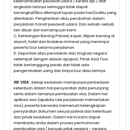
keterlambatan pesawat udara / kereta api / alat
angkutan lainnya sehingga tidak dapat
berangkat/tiba ditempat tujuan pada hari/waktu yang
ditentukan. Penghentian atau perubahan dalam
perjalanan transit pesawat udara. Dan sebab-sebab
lain diluar dari kemampuan kami.
C. Kehilangan Barang Pribadi, koper, titipan barang di
airport, hotel dan tindakan kriminal yang menimpa
peserta tour selama perjalanan.
D. Deportasi atau penolakan dari imigrasi negara
setempat dengan alasan apapun, Pihak Asia Tour
tidak bertanggung jawab dan tidak ada
pengembalian uang dari biaya tour atau lainnya.
XIII. VISA :
Setiap kedutaan mempunyai perbedaan
ketentuan dalam hal persyaratan data penunjang
serta dalam lamanya pembuatan visa. Dalam hal
aplikasi visa (apabila rute perjalanan memerlukan
visa), peserta bersedia memenuhi kelengkapan
persyaratan dokumen sesuai jadwal dan ketentuan
dari pihak kedutaan. Dalam hal ini kami dapat
membantu anda dalam proses permohonan
pembuatan visa ( kecuali untuk negara – negara