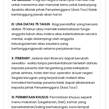
untuk menerima dan menolak tamu untuk berkunjung.
Apabila ditolak pihak Penyelenggara (Asia Tour) tidak
bertanggung jawab akan hal ini.
IX. USIA DIATAS 75 TAHUN
: Bagi pendaftar yang berusia
diatas 75 tahun atau memiliki keterbatasan fungsi
anggota tubuh atau indera atau keterbatasan secara
mental, wajib didampingi oleh anggota
keluarga,temen atau saudara yang
bertanggungjawab selama perjalanan tour.
X. ITINERARY:
Jadwal dan Itinerary dapat berubah
sewaktu- waktu tanpa pemberitahuan terlebih dahulu
kepada peserta dan tergantung pada kebijakan
pihak airlines, hotel dan tour operator di luar negeri.
Segala kerugian yang terjadi baik materil atau
immateril terhadap peserta tidak dapat dibebankan
kepada pihak Penyelenggara (Asia Tour) .
XI. PERMINTAAN KHUSUS:
Permintaan khusus seperti
menu makanan (vegetarian, Diet), kamar yang
bersebelahan/saling berhubungan, kursi tempat