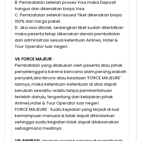
B. Pembatalan setelah proses Visa maka Deposit
hangus dan dikenakan biaya Visa.
C. Pembatalan setelah Issued Tiket dikenakan biaya
100% dari harga paket.
D. Jika visa ditolak, sedangkan tiket sudah diterbitkan
maka peserta tetap dikenakan denda pembatalan
dan administrasi sesuai ketentuan Airlines, Hotel &
Tour Operator luar negeri.
VII. FORCE MAJEUR :
Pembatalan yang dilakukan oleh peserta atau pihak
penyelenggara karena bencana alam,perang,wabah
penyakit,aksi teroris atau keadaan ‘FORCE MAJEURE’
lainnya, maka ketentuan-ketentuan di atas dapat
berubah sewaktu-waktu tanpa pemberitahuan
terlebih dahulu, tergantung dari kebijakan pihak
Airlines,Hotel & Tour Operator luar negeri.
FORCE MAJEURE : Suatu kejadian yang terjadi di luar
kemampuan manusia & tidak dapat dihindarkan
sehingga suatu kegiatan tidak dapat dilaksanakan
sebagimana mestinya.
VIII. IMIGRASI :
Imigrasi negara setempat memiliki hak