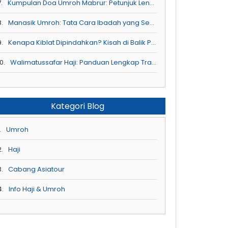
.
Kumpulan Doa Umroh Mabrur: Petunjuk Lengkap untuk Ibadah di Tanah Suci
8.
Manasik Umroh: Tata Cara Ibadah yang Sesuai Sunnah
9.
Kenapa Kiblat Dipindahkan? Kisah di Balik Perintah Allah SWT
0.
Walimatussafar Haji: Panduan Lengkap Tradisi Penuh Makna untuk Sahabat Asiatour
Kategori Blog
.
Umroh
2.
Haji
3.
Cabang Asiatour
4.
Info Haji & Umroh