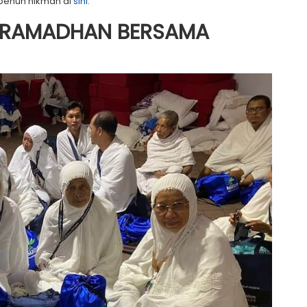
penuh hikmah di
sini
.
 RAMADHAN BERSAMA