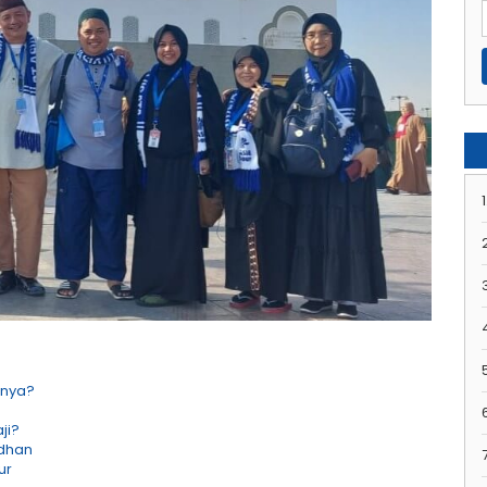
1
inya?
ji?
dhan
7
ur