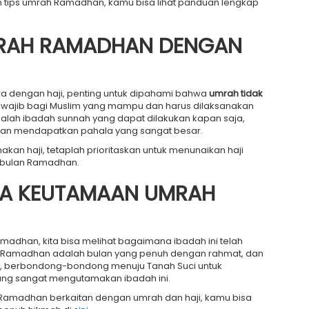
dan tips umrah Ramadhan, kamu bisa lihat panduan lengkap
MRAH RAMADHAN DENGAN
a dengan haji, penting untuk dipahami bahwa
umrah tidak
h wajib bagi Muslim yang mampu dan harus dilaksanakan
alah ibadah sunnah yang dapat dilakukan kapan saja,
an mendapatkan pahala yang sangat besar.
kan haji, tetaplah prioritaskan untuk menunaikan haji
 bulan Ramadhan.
NA KEUTAMAAN UMRAH
dhan, kita bisa melihat bagaimana ibadah ini telah
m. Ramadhan adalah bulan yang penuh dengan rahmat, dan
ni, berbondong-bondong menuju Tanah Suci untuk
ang sangat mengutamakan ibadah ini.
amadhan berkaitan dengan umrah dan haji, kamu bisa