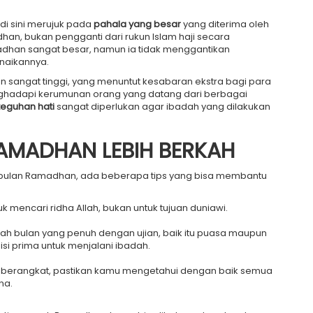
di sini merujuk pada
pahala yang besar
yang diterima oleh
n, bukan pengganti dari rukun Islam haji secara
madhan sangat besar, namun ia tidak menggantikan
naikannya.
an sangat tinggi, yang menuntut kesabaran ekstra bagi para
enghadapi kerumunan orang yang datang dari berbagai
teguhan hati
sangat diperlukan agar ibadah yang dilakukan
RAMADHAN LEBIH BERKAH
 bulan Ramadhan, ada beberapa tips yang bisa membantu
k mencari ridha Allah, bukan untuk tujuan duniawi.
h bulan yang penuh dengan ujian, baik itu puasa maupun
si prima untuk menjalani ibadah.
berangkat, pastikan kamu mengetahui dengan baik semua
na.