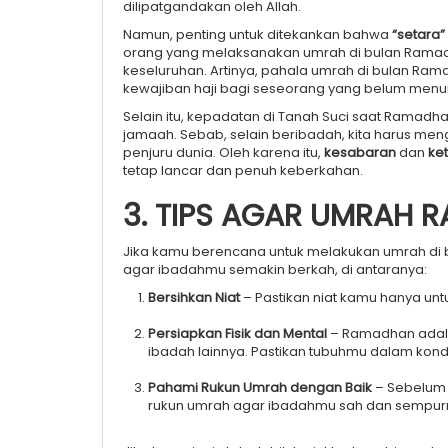
dilipatgandakan oleh Allah.
Namun, penting untuk ditekankan bahwa
“setara”
orang yang melaksanakan umrah di bulan Ramadha
keseluruhan. Artinya, pahala umrah di bulan Ra
kewajiban haji bagi seseorang yang belum menu
Selain itu, kepadatan di Tanah Suci saat Ramadh
jamaah. Sebab, selain beribadah, kita harus m
penjuru dunia. Oleh karena itu,
kesabaran
dan
ke
tetap lancar dan penuh keberkahan.
3. TIPS AGAR UMRAH 
Jika kamu berencana untuk melakukan umrah di
agar ibadahmu semakin berkah, di antaranya:
Bersihkan Niat
– Pastikan niat kamu hanya untu
Persiapkan Fisik dan Mental
– Ramadhan adala
ibadah lainnya. Pastikan tubuhmu dalam kondi
Pahami Rukun Umrah dengan Baik
– Sebelum 
rukun umrah agar ibadahmu sah dan sempur