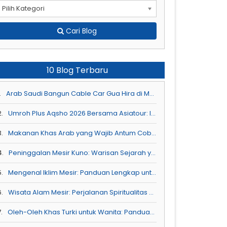
Pilih Kategori
Cari Blog
10 Blog Terbaru
.
Arab Saudi Bangun Cable Car Gua Hira di Makkah : Akses Ziarah Yang Lebih Nyaman
2.
Umroh Plus Aqsho 2026 Bersama Asiatour: Ibadah & Ziarah ke Tiga Masjid Suci dalam Satu Perjalanan
3.
Makanan Khas Arab yang Wajib Antum Coba Saat Perjalanan Haji dan Umroh
4.
Peninggalan Mesir Kuno: Warisan Sejarah yang Menginspirasi Ibadah Kita
5.
Mengenal Iklim Mesir: Panduan Lengkap untuk Sahabat Asiatour
6.
Wisata Alam Mesir: Perjalanan Spiritualitas & Keindahan Alam untuk Antum Ketahui
.
Oleh-Oleh Khas Turki untuk Wanita: Panduan Lengkap untuk Sahabat Asiatour