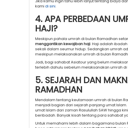
Jika kamu ingin tahu lebih lanjut tentang biaya 
kami
di sini
.
4. APA PERBEDAAN U
HAJI?
Meskipun pahala umrah di bulan Ramadhan setar
menggantikan kewajiban haji
. Haji adalah ibada
sekali dalam seumur hidup. Sedangkan umrah ad
meskipun melaksanakan umrah di bulan Ramadh
Jadi, bagi sahabat Asiatour yang belum melaksana
terlebih dahulu sebelum melaksanakan umrah di
5. SEJARAH DAN MAK
RAMADHAN
Mendalam tentang keutamaan umrah di bulan Rama
menjadi bagian dari sejarah panjang umat Isla
umat Islam dari zaman Rasulullah SAW hingga ki
beribadah. Banyak kisah tentang para sahabat y
Untuk memahami lebih dalam bagaimana bulan R