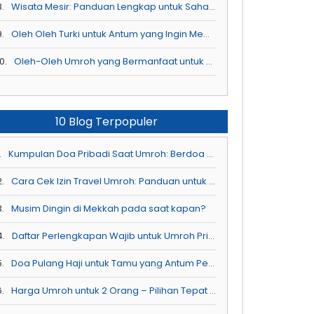
8.
Wisata Mesir: Panduan Lengkap untuk Sahabat Asiatour
9.
Oleh Oleh Turki untuk Antum yang Ingin Membawa Pulang Kenangan Spesial
0.
Oleh-Oleh Umroh yang Bermanfaat untuk Sahabat Asiatour
10 Blog Terpopuler
.
Kumpulan Doa Pribadi Saat Umroh: Berdoa di Tempat Mustajab
2.
Cara Cek Izin Travel Umroh: Panduan untuk Antum Ketahui
3.
Musim Dingin di Mekkah pada saat kapan?
4.
Daftar Perlengkapan Wajib untuk Umroh Pria Selama 12 Hari
5.
Doa Pulang Haji untuk Tamu yang Antum Perlu Ketahui
6.
Harga Umroh untuk 2 Orang – Pilihan Tepat untuk Ibadah Bersama Pasangan