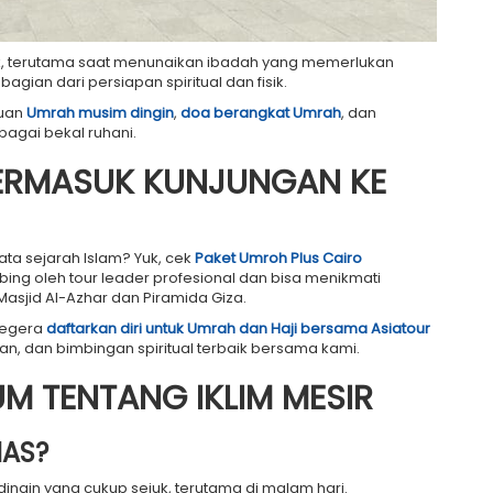
sik, terutama saat menunaikan ibadah yang memerlukan
agian dari persiapan spiritual dan fisik.
uan
Umrah musim dingin
,
doa berangkat Umrah
, dan
agai bekal ruhani.
ERMASUK KUNJUNGAN KE
a sejarah Islam? Yuk, cek
Paket Umroh Plus Cairo
bing oleh tour leader profesional dan bisa menikmati
asjid Al-Azhar dan Piramida Giza.
Segera
daftarkan diri untuk Umrah dan Haji bersama Asiatour
, dan bimbingan spiritual terbaik bersama kami.
M TENTANG IKLIM MESIR
NAS?
dingin yang cukup sejuk, terutama di malam hari.