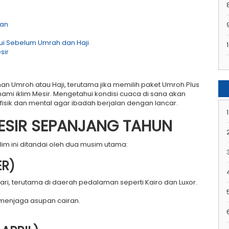
man
hui Sebelum Umrah dan Haji
1
sir
 Umroh atau Haji, terutama jika memilih paket Umroh Plus
ami iklim Mesir. Mengetahui kondisi cuaca di sana akan
sik dan mental agar ibadah berjalan dengan lancar.
1
MESIR SEPANJANG TAHUN
Iklim ini ditandai oleh dua musim utama:
ER)
ari, terutama di daerah pedalaman seperti Kairo dan Luxor.
 menjaga asupan cairan.