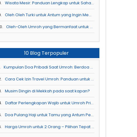
8.
Wisata Mesir: Panduan Lengkap untuk Sahabat Asiatour
9.
Oleh Oleh Turki untuk Antum yang Ingin Membawa Pulang Kenangan Spesial
0.
Oleh-Oleh Umroh yang Bermanfaat untuk Sahabat Asiatour
10 Blog Terpopuler
.
Kumpulan Doa Pribadi Saat Umroh: Berdoa di Tempat Mustajab
2.
Cara Cek Izin Travel Umroh: Panduan untuk Antum Ketahui
3.
Musim Dingin di Mekkah pada saat kapan?
4.
Daftar Perlengkapan Wajib untuk Umroh Pria Selama 12 Hari
5.
Doa Pulang Haji untuk Tamu yang Antum Perlu Ketahui
6.
Harga Umroh untuk 2 Orang – Pilihan Tepat untuk Ibadah Bersama Pasangan