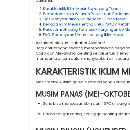
Daftar isi:
Karakteristik Iklim Mesir Sepanjang Tahun
Perbedaan Iklim Wilayah Pesisir dan Pedala
Tips Menyesuaikan Diri dengan Cuaca Mesir
Kenapa Iklim Mesir Penting untuk Antum Keta
Paket Umroh yang Termasuk Kunjungan ke Me
FAQ: Pertanyaan Umum tentang Iklim Mesir
Assalamualaikum, sahabat Asiatour!
Bagi antum yang sedang merencanakan perjalanan
Cairo dan Alexandria, penting sekali untuk memah
membantu antum dalam menyiapkan diri secara fi
KARAKTERISTIK IKLIM 
Mesir memiliki iklim gurun subtropis yang kering. 
MUSIM PANAS (MEI–OKTOB
Suhu bisa mencapai lebih dari 40°C di siang h
Udara sangat kering, sehingga penting untuk