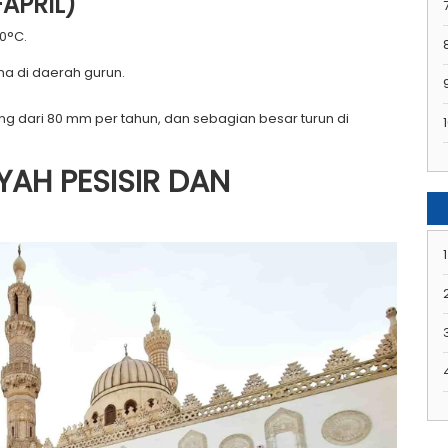
APRIL)
7
20°C.
ma di daerah gurun.
ang dari 80 mm per tahun, dan sebagian besar turun di
1
YAH PESISIR DAN
1