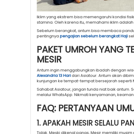
Iklim yang ekstrem bisa memengaruhi kondisi fi
stamina. Oleh karena itu, memahami iklim adalah b
Sebelum berangkat, antum bisa membaca pand
pentingnya
pengajian sebelum berangkat Haji
seb
PAKET UMROH YANG T
MESIR
Antum ingin menggabungkan ibadah dengan wisat
Alexandria 13 Hari
dari Asiatour. Antum akan dibim
kunjungan ke tempat-tempat bersejarah seperti M
Sahabat Asiatour, jangan tunda niat baik antum. 
melalui WhatsApp. Nikmati kenyamanan, keamanan
FAQ: PERTANYAAN UMU
1. APAKAH MESIR SELALU PA
Tidak. Meski dikenal panas, Mesir memiliki musim 