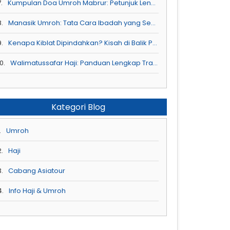
.
Kumpulan Doa Umroh Mabrur: Petunjuk Lengkap untuk Ibadah di Tanah Suci
8.
Manasik Umroh: Tata Cara Ibadah yang Sesuai Sunnah
9.
Kenapa Kiblat Dipindahkan? Kisah di Balik Perintah Allah SWT
0.
Walimatussafar Haji: Panduan Lengkap Tradisi Penuh Makna untuk Sahabat Asiatour
Kategori Blog
.
Umroh
2.
Haji
3.
Cabang Asiatour
4.
Info Haji & Umroh