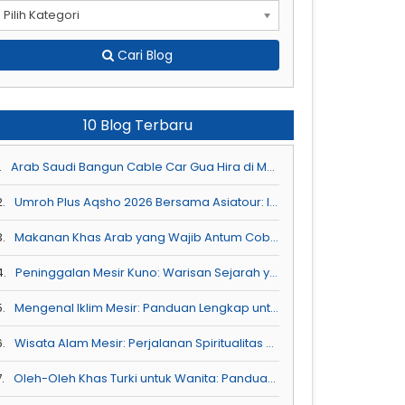
Pilih Kategori
Cari Blog
10 Blog Terbaru
.
Arab Saudi Bangun Cable Car Gua Hira di Makkah : Akses Ziarah Yang Lebih Nyaman
2.
Umroh Plus Aqsho 2026 Bersama Asiatour: Ibadah & Ziarah ke Tiga Masjid Suci dalam Satu Perjalanan
3.
Makanan Khas Arab yang Wajib Antum Coba Saat Perjalanan Haji dan Umroh
4.
Peninggalan Mesir Kuno: Warisan Sejarah yang Menginspirasi Ibadah Kita
5.
Mengenal Iklim Mesir: Panduan Lengkap untuk Sahabat Asiatour
6.
Wisata Alam Mesir: Perjalanan Spiritualitas & Keindahan Alam untuk Antum Ketahui
.
Oleh-Oleh Khas Turki untuk Wanita: Panduan Lengkap untuk Sahabat Asiatour